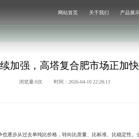
网站首页
关于我们
产品展
续加强，高塔复合肥市场正加快
浏览量:
0
次 时间：2026-04-10 22:28:13
争也逐步从过去单纯比价格，转向比质量、比标准、比稳定性。