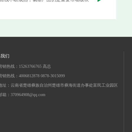
系我们
营销热线：15263766765 高总
营销热线：4006812878 0878-3015099
地址：云南省楚雄彝族自治州楚雄市彝海街道办事处富民工业园区
邮箱：370964908@qq.com