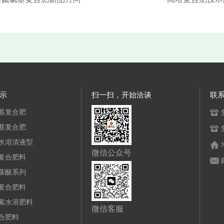
示
扫一扫，开始洽谈
联
基复合肥
基复合肥
水溶清液型
微信公众号
复合肥料
藻酸系列
复合肥料
素水溶肥料
微信客服
合肥料