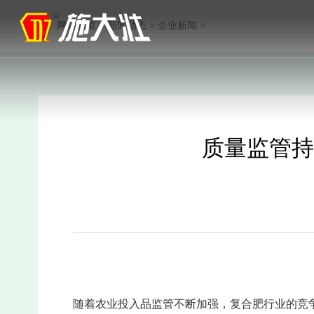
网站首页
>
新闻动态
>
企业新闻
>
质量监管持
随着农业投入品监管不断加强，复合肥行业的竞