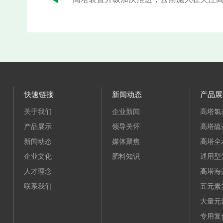
快速链接
新闻动态
产品展
关于我们
企业新闻
高塔氯
产品展示
领导关怀
高塔硫
新闻动态
媒体聚焦
高塔全
企业文化
肥料知识
通用型
人才理念
高塔海
联系我们
五元素
大量元
专用复