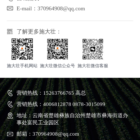
E-mail：370964908@qq.com
了解更多施大壮：
施大壮手机网站
施大壮微信公众号
施大壮微信客服
营销热线：15263766765 高总
营销热线：4006812878 0878-3015099
地址：云南省楚雄彝族自治州楚雄市彝海街道办
事处富民工业园区
邮箱：370964908@qq.com